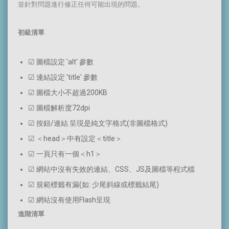
並針對問題進行修正任何可能出現的問題。
初級清單
☑ 圖檔設定 'alt' 參數
☑ 連結設定 'title' 參數
☑ 圖檔大小不超過200KB
☑ 圖檔解析度72dpi
☑ 按鈕/連結 呈現是純文字格式(非圖檔格式)
☑ ＜head＞中有設定＜title＞
☑ 一頁只有一個＜h1＞
☑ 網站中沒有失效的連結、CSS、JS及圖檔等程式檔
☑ 規範標籤有漏(如: 少尾斜線或標籤結尾)
☑ 網站沒有使用Flash呈現
進階清單