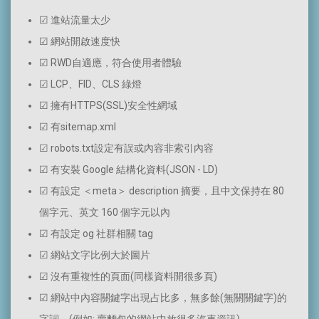
☑ 進站流量太少
☑ 網站開啟速度快
☑ RWD自適應，符合使用者體驗
☑ LCP、FID、CLS 綠燈
☑ 擁有HTTPS(SSL)安全性網域
☑ 有sitemap.xml
☑ robots.txt設定有誤或內容非索引內容
☑ 有安裝 Google 結構化資料(JSON - LD)
☑ 有設定 ＜meta＞ description 摘要，且中文保持在 80
個字元、英文 160 個字元以內
☑ 有設定 og 社群相關 tag
☑ 網站文字比例大於圖片
☑ 沒有重複性的頁面(同樣資料開很多頁)
☑ 網站中內容關鍵字出現占比多，無多餘(無關關鍵字)的
字詞。(例如: 賣麵包的網站中放很多汽車資訊)