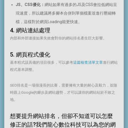
JS、CSS優化：
網站如果有過多的JS及CSS會拉低網站呈
現速度，所以建議將多腳本合併到單個檔案並進行壓縮轉
檔，這樣對於網頁Loading能更快速。
4. 網站連結處理
內部和外部連接如果失效會對你的網站排名產生巨大影響。
5. 網頁程式優化
基本程式該具備的項目很多，可以參考
這篇檢查清單文章
進行網站
程式基本調整。
SEO排名是一場很漫長的比賽，需要擁有大量的耐心及毅力，並隨
時跟上Google的腳步及網站趨勢，才可以讓你的網站站於不敗之
地。
想要提升網站排名，但卻不知道可以怎麼
修正的話?我們龍心數位科技可以為您的網