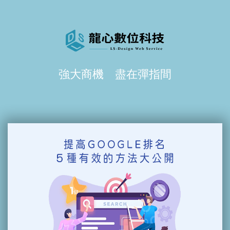
強大商機 盡在彈指間