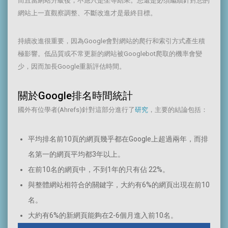
而且當網站升級後，不應只是坐等結果。您還是必須繼續針對您的
網站上一直觀察調整、不斷改進才是最終目標。
持續改進很重要，因為Google會對網站的爬行和索引方式產生積
極影響。低品質或不常更新的網站被Googlebot爬取的機率會變
少，因而加長Google重新評估時間。
關於Google排名時間統計
國外有位學者(Ahrefs)針對這部分進行了
研究
，主要的結論包括：
平均排名前10頁的網頁幾乎都在Google上超過兩年，而排
名第一的網頁平均都3年以上。
在前10名的網頁中，不到1年的只有佔 22%。
與整體網站相符合的關鍵字，大約有6%的網頁出現在前10
名。
大約有6%的新網頁能夠在2-6個月進入前10名。