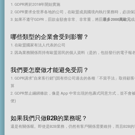
1. GDPR將於2018年開始實施
2. GDPR要求全世界各地的公司，在歐盟成員國境內執行業務時，必
3. 如果不遵守GDPR，罰款金額會非常、非常重，將罰
最多2000萬歐元
或
哪些類型的企業會受到影響？
1. 在歐盟國家有法人代表的公司
2. 因為業務關係而持有歐盟居民的個人資料（是的，包括發行的電子報
我們要怎麼做才能避免受罰？
1. GDPR講求"自來客行銷"(因有些公司過去的各種「不當手法」
算
2. GDPR禁止綑綁條款，像是 App 中常出現的包裹式同意方式，並
便)
如果我們只做B2B的業務呢？
還是有關係喔。即使是B2B業務，仍然有客戶關係需要維持，而且B2B