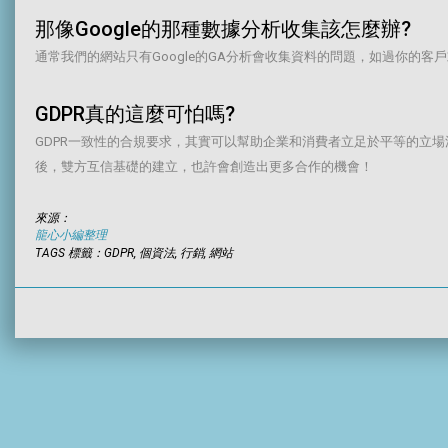
那像Google的那種數據分析收集該怎麼辦?
通常我們的網站只有Google的GA分析會收集資料的問題，如過你
GDPR真的這麼可怕嗎?
GDPR一致性的合規要求，其實可以幫助企業和消費者立足於平等的立
後，雙方互信基礎的建立，也許會創造出更多合作的機會！
來源：
龍心小編整理
TAGS 標籤：GDPR, 個資法, 行銷, 網站