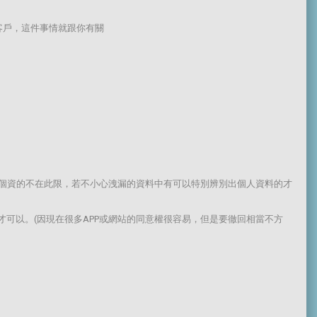
客戶，這件事情就跟你有關
提供個資的不在此限，若不小心洩漏的資料中有可以特別辨別出個人資料的才
方便才可以。(因現在很多APP或網站的同意權很容易，但是要徹回相當不方