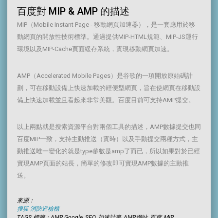
百度對 MIP & AMP 的描述
MIP（Mobile Instant Page - 移動網頁加速器），是一套應用於移
動網頁的開放性技術標準。通過提供MIP-HTML規範、MIP-JS運行
環境以及MIP-Cache頁面緩存系統，實現移動網頁加速。
AMP（Accelerated Mobile Pages）是谷歌的一項開放原始碼計
劃，可在移動設備上快速加載的輕便型網頁，旨在使網頁在移動設
備上快速加載並且看起來非常美觀。百度目前可支持AMP提交。
以上兩點就是搜索資源平台對兩個工具的描述，AMP數據提交也同
百度MIP一致，支持主動推送（實時）以及手動提交兩種方式，主
動推送唯一變化的就是type參數是amp了而已，所以如果對於已經
實現AMP頁面的站長，簡單的修改即可實現AMP數據的主動推
送。
來源：
搜狐-消防巡檢櫃
TAGS 標籤：AMP, Google, SEO, 加速計畫, AMP網站, 百度, MIP