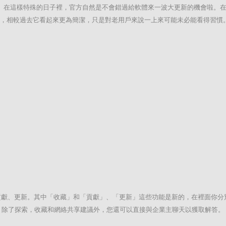
5 個年頭。在這樣特殊的日子裡，官方自然是不會錯過給軟體來一波大更新的機會啦。在新
成的圖釘，相較過去它看起來更為簡潔，只是對老用戶來說一上來可能未必能看得習慣
藏、貢獻、更新。其中「收藏」和「貢獻」、「更新」這些功能是新的，在裡面你
。除了探索，收藏和網絡共享建議外，您還可以直接與企業主聊天以獲取解答。