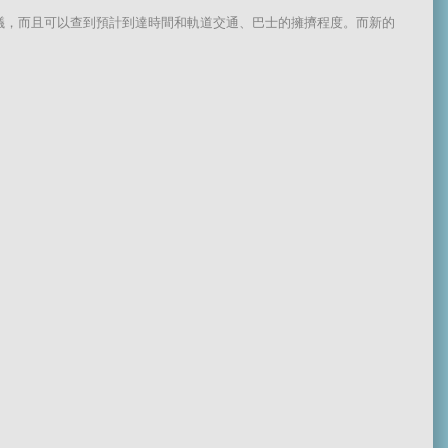
線路建議，而且可以查到預計到達時間和軌道交通、巴士的擁擠程度。而新的