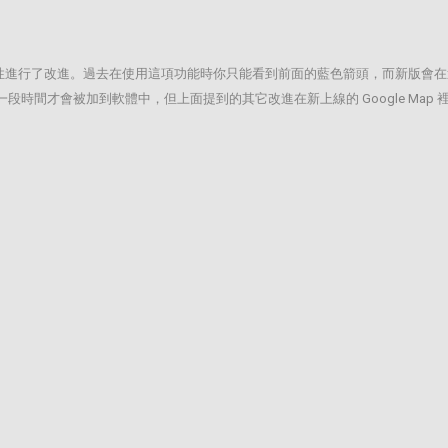
View AR 特性進行了改進。過去在使用這項功能時你只能看到前面的藍色箭頭，
等一段時間才會被加到軟體中，但上面提到的其它改進在新上線的 Google Map