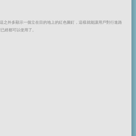
而新版會在這之外多顯示一個立在目的地上的紅色圖釘，這樣就能讓用戶對行進路
 裡已經都可以使用了。