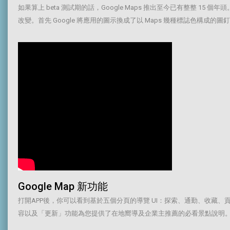
如果算上 beta 測試期的話，Google Maps 推出至今已有整整 1
改變。首先 Google 將應用的圖示換成了以 Maps 幾種標誌色構
Google Map 新功能
打開APP後，你可以看到基於五個分頁的導覽 UI：探索、通勤、收
容以及「更新」功能為您提供了在地嚮導及企業主推薦的必看景點說明