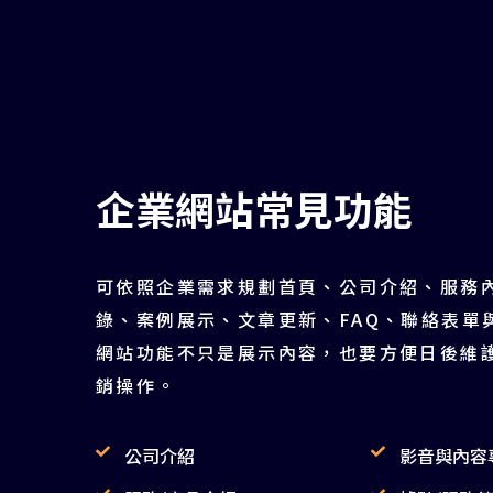
企業網站常見功能
可依照企業需求規劃首頁、公司介紹、服務
錄、案例展示、文章更新、FAQ、聯絡表單
網站功能不只是展示內容，也要方便日後維
銷操作。
公司介紹
影音與內容