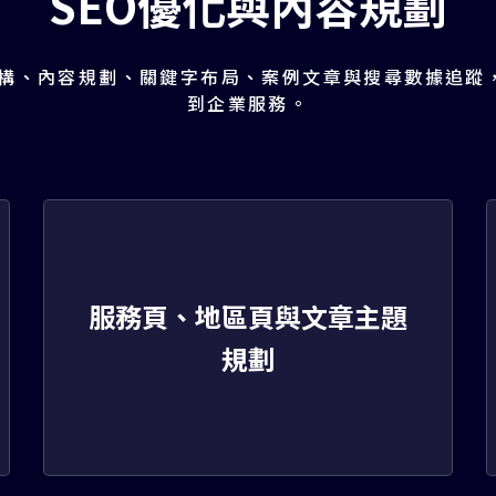
SEO優化與內容規劃
構、內容規劃、關鍵字布局、案例文章與搜尋數據追蹤，
到企業服務。
服務頁、地區頁與文章主題
規劃