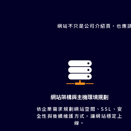
網站不只是公司介紹頁，也應該
網站架構與主機環境規劃
依企業需求規劃網站空間、SSL、安
全性與後續維護方式，讓網站穩定上
線。