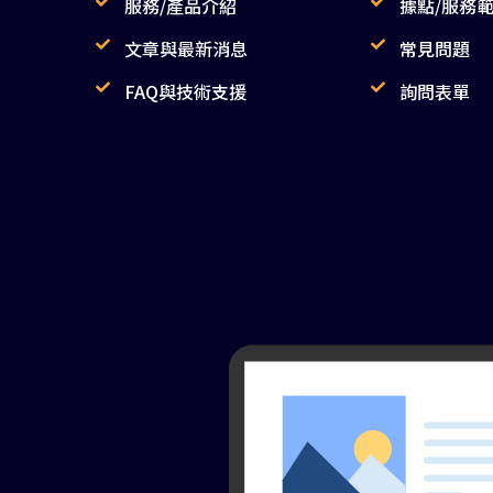
服務/產品介紹
據點/服務
文章與最新消息
常見問題
FAQ與技術支援
詢問表單