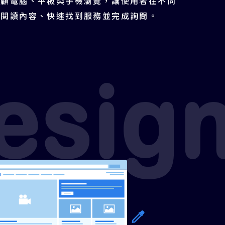
兼顧電腦、平板與手機瀏覽，讓使用者在不同
楚閱讀內容、快速找到服務並完成詢問。