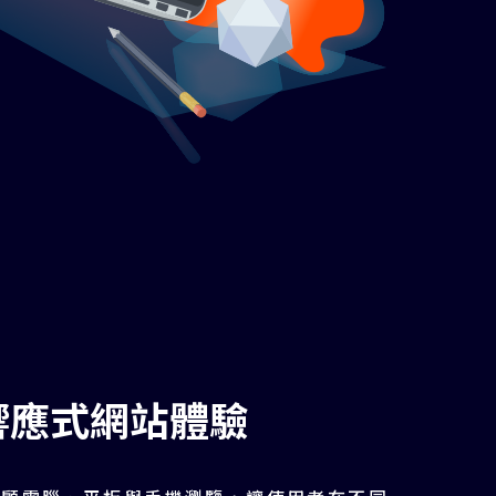
響應式網站體驗