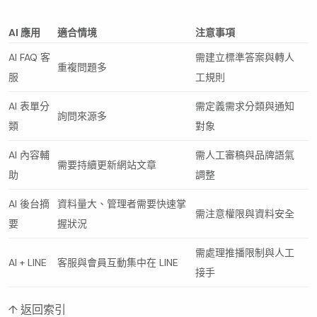
AI 應用
適合情境
注意事項
AI FAQ 客
需建立標準答案與轉人
重複問題多
服
工規則
AI 表單分
需定義需求分類與通知
詢問來源多
類
對象
AI 內容輔
需人工審稿與品牌語氣
需要持續更新網站文章
助
調整
AI 後台摘
資料量大、管理者需要快速掌
需注意權限與資料安全
要
握狀況
需處理推播限制與人工
AI + LINE
客服與會員互動集中在 LINE
接手
↑ 返回索引