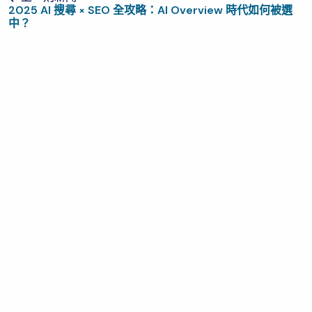
上一則新聞
2025 AI 搜尋 × SEO 全攻略：AI Overview 時代如何被選
中？
被
找
到
．
被
選
擇
TEL
ADDRESS
04-23362751
414 台中市烏日區五光路720-10號
E-MAIL