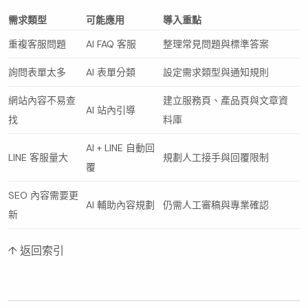
需求類型
可能應用
導入重點
重複客服問題
AI FAQ 客服
整理常見問題與標準答案
詢問表單太多
AI 表單分類
設定需求類型與通知規則
網站內容不易查
建立服務頁、產品頁與文章資
AI 站內引導
找
料庫
AI + LINE 自動回
LINE 客服量大
規劃人工接手與回覆限制
覆
SEO 內容需要更
AI 輔助內容規劃
仍需人工審稿與專業確認
新
↑ 返回索引