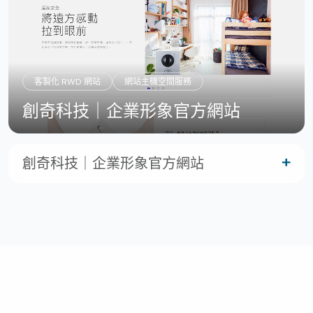
客製化 RWD 網站
網站主機空間服務
創奇科技｜企業形象官方網站
創奇科技｜企業形象官方網站
被
找
到
．
被
選
擇