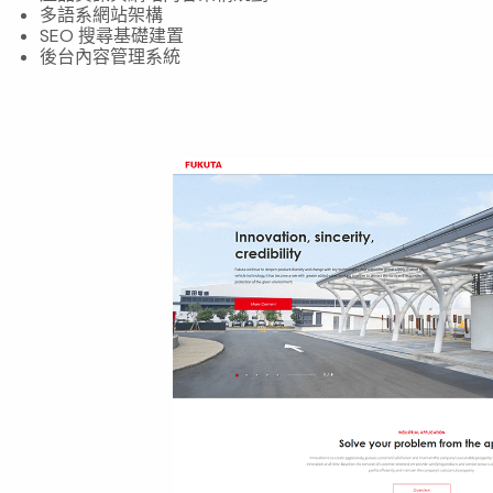
產品資訊與網站內容架構規劃
多語系網站架構
SEO 搜尋基礎建置
後台內容管理系統