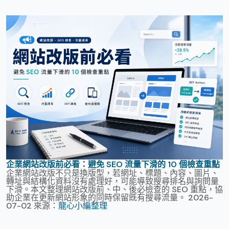
企業網站改版前必看：避免 SEO 流量下滑的 10 個檢查重點
企業網站改版不只是換版型，若網址、標題、內容、圖片、
轉址與結構化資料沒有處理好，可能導致搜尋排名與詢問量
下滑。本文整理網站改版前、中、後必檢查的 SEO 重點，協
助企業在更新網站形象的同時保留既有搜尋流量。
2026-
07-02
來源：
龍心小編整理