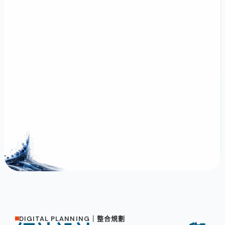
DIGITAL PLANNING｜整合規劃