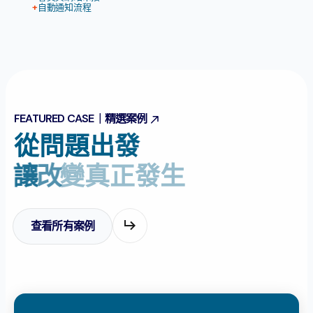
+
自動通知流程
FEATURED CASE｜精選案例
FEATURED CASE｜精選案例
從
問
題
出
發
讓
改
變
真
正
發
生
查看所有案例