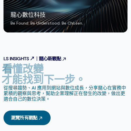
龍心數位科技
Be Found. Be Understood. Be Chosen.
LS INSIGHTS ↗｜龍心新觀點
LS INSIGHTS ↗｜龍心新觀點
看
懂
改
變
才
能
找
到
下
一
步
。
從搜尋趨勢、AI 應用到網站與數位成長，分享龍心在實務中
累積的觀察與思考，幫助企業理解正在發生的改變，做出更
適合自己的數位決策。
瀏覽所有觀點
瀏覽所有觀點