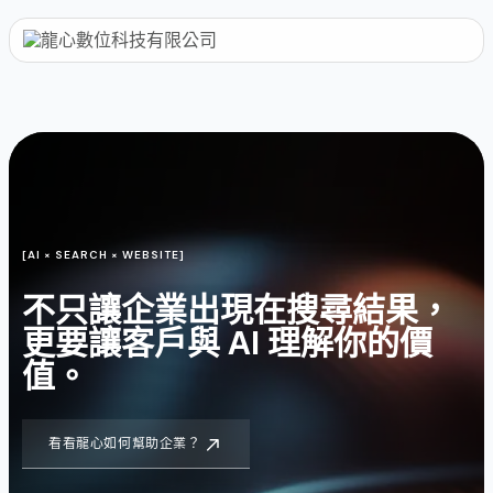
[AI × SEARCH × WEBSITE]
不只讓企業出現在搜尋結果，
更要讓客戶與 AI 理解你的價
值。
看看龍心如何幫助企業？
看看龍心如何幫助企業？