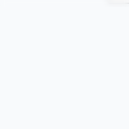
被
找
到
．
被
選
擇
TEL
ADDRESS
04-23362751
414 台中市烏日區五光路720-10號
E-MAIL
lsdesign.taiwan@gmail.com
FOLLOW US
Line
Facebook