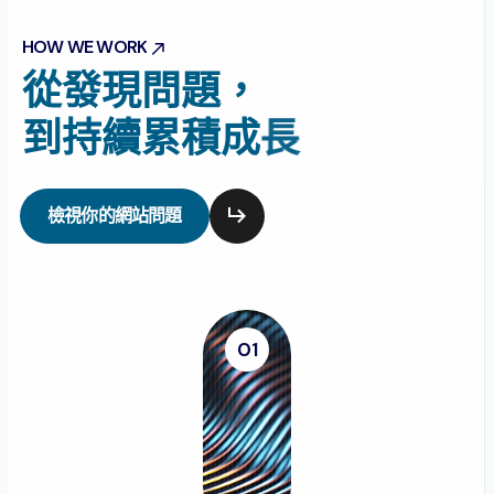
HOW WE WORK
HOW WE WORK
從
發
現
問
題
，
到
持
續
累
積
成
長
檢視你的網站問題
01