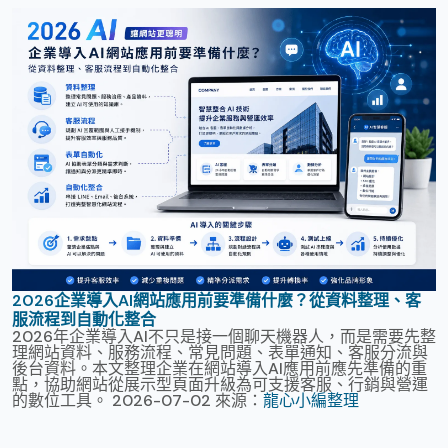
2026企業導入AI網站應用前要準備什麼？從資料整理、客
服流程到自動化整合
2026年企業導入AI不只是接一個聊天機器人，而是需要先整
理網站資料、服務流程、常見問題、表單通知、客服分流與
後台資料。本文整理企業在網站導入AI應用前應先準備的重
點，協助網站從展示型頁面升級為可支援客服、行銷與營運
的數位工具。
2026-07-02
來源：
龍心小編整理