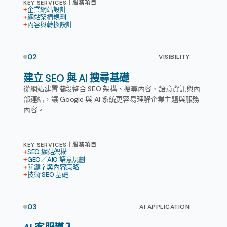
KEY SERVICES｜服務項目
+
企業網站設計
+
網站架構規劃
+
內容與轉換設計
02
VISIBILITY
建立 SEO 與 AI 搜尋基礎
從網站建置階段整合 SEO 架構、搜尋內容、語意資訊與內
部連結，讓 Google 與 AI 系統更容易理解企業主題與服務
內容。
KEY SERVICES｜服務項目
+
SEO 網站架構
+
GEO／AIO 語意規劃
+
關鍵字與內容策略
+
技術 SEO 基礎
03
AI APPLICATION