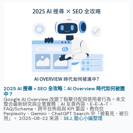
2025 AI 搜尋 × SEO 全攻略：AI Overview 時代如何被選
中？
Google AI Overview 改變了點擊分配與使用者行為。本文
整合最新研究與企業實務：AI 友善內容、E-E-A-T、
FAQ/Schema、跨平台佈局與 KPI 重設，教你在
Perplexity、Gemini、ChatGPT Search 中「被看見、被引
用」。
2025-08-22
來源：
SEJ, 龍心小編整理