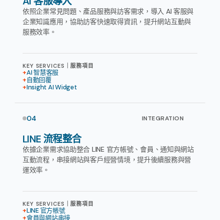
AI 客服導入
依照企業常見問題、產品服務與訪客需求，導入 AI 客服與
企業知識應用，協助訪客快速取得資訊，提升網站互動與
服務效率。
KEY SERVICES｜服務項目
+
AI 智慧客服
+
自動回覆
+
Insight AI Widget
04
INTEGRATION
LINE 流程整合
依據企業需求協助整合 LINE 官方帳號、會員、通知與網站
互動流程，串接網站與客戶經營情境，提升後續服務與營
運效率。
KEY SERVICES｜服務項目
+
LINE 官方帳號
+
會員與網站串接