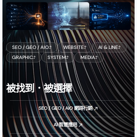
SEO / GEO / AIO
WEBSITE
AI & LINE
GRAPHIC
SYSTEM
MEDIA
被
找
到
．
被
選
擇
SEO / GEO / AIO 網路行銷
SEO / GEO / AIO 網路行銷
AI 智慧應用
AI 智慧應用