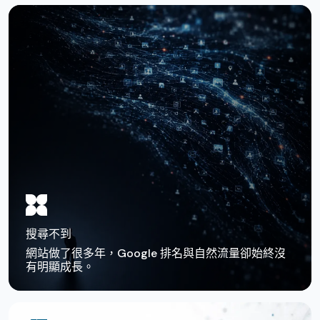
搜尋不到
網站做了很多年，Google 排名與自然流量卻始終沒
有明顯成長。