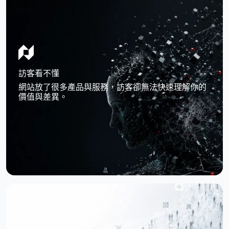
訪客看不懂
網站放了很多產品與服務，訪客卻無法快速理解你的
價值與差異。