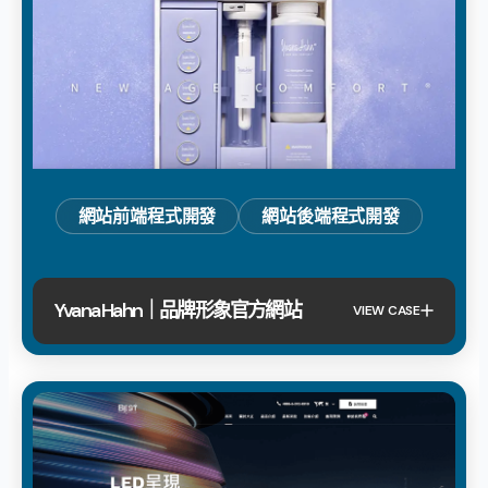
網站前端程式開發
網站後端程式開發
Yvana Hahn｜品牌形象官方網站
VIEW CASE