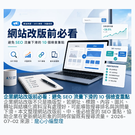
企業網站改版前必看：避免 SEO 流量下滑的 10 個檢查重點
企業網站改版不只是換版型，若網址、標題、內容、圖片、
轉址與結構化資料沒有處理好，可能導致搜尋排名與詢問量
下滑。本文整理網站改版前、中、後必檢查的 SEO 重點，協
助企業在更新網站形象的同時保留既有搜尋流量。
2026-
07-02
來源：
龍心小編整理