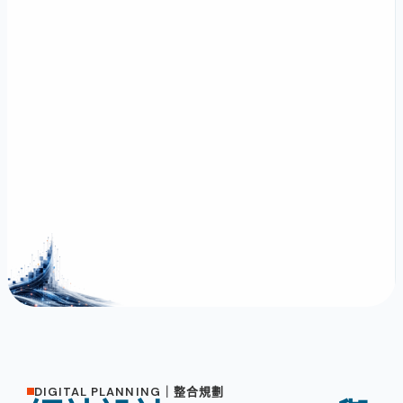
DIGITAL PLANNING｜整合規劃