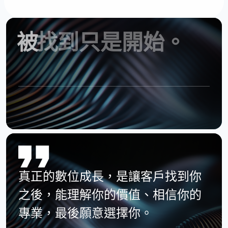
被
找
到
只
是
開
始
。
真正的數位成長，是讓客戶找到你
之後，能理解你的價值、相信你的
專業，最後願意選擇你。