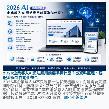
2026企業導入AI網站應用前要準備什麼？從資料整理、客
服流程到自動化整合
2026年企業導入AI不只是接一個聊天機器人，而是需要先整
理網站資料、服務流程、常見問題、表單通知、客服分流與
後台資料。本文整理企業在網站導入AI應用前應先準備的重
點，協助網站從展示型頁面升級為可支援客服、行銷與營運
的數位工具。
2026-07-02
來源：
龍心小編整理