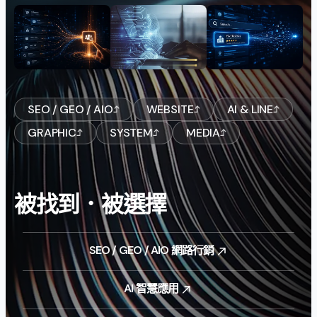
SEO / GEO / AIO
WEBSITE
AI & LINE
GRAPHIC
SYSTEM
MEDIA
被
找
到
．
被
選
擇
SEO / GEO / AIO 網路行銷
SEO / GEO / AIO 網路行銷
AI 智慧應用
AI 智慧應用