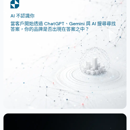
AI 不認識你
當客戶開始透過 ChatGPT、Gemini 與 AI 搜尋尋找
答案，你的品牌是否出現在答案之中？