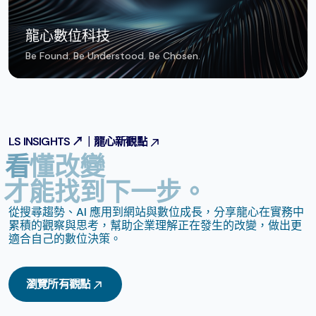
龍心數位科技
Be Found. Be Understood. Be Chosen.
LS INSIGHTS ↗｜龍心新觀點
LS INSIGHTS ↗｜龍心新觀點
看
懂
改
變
才
能
找
到
下
一
步
。
從搜尋趨勢、AI 應用到網站與數位成長，分享龍心在實務中
累積的觀察與思考，幫助企業理解正在發生的改變，做出更
適合自己的數位決策。
瀏覽所有觀點
瀏覽所有觀點