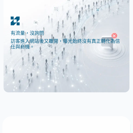
有流量，沒詢問
訪客進入網站後又離開，曝光始終沒有真正轉化為信
任與商機。