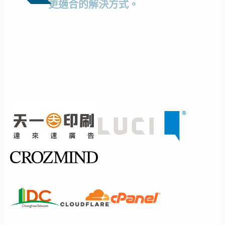
更
適
合
的
解
決
方
式
。