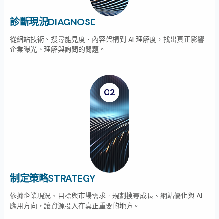
診斷現況
DIAGNOSE
從網站技術、搜尋能見度、內容架構到 AI 理解度，找出真正影響
企業曝光、理解與詢問的問題。
02
制定策略
STRATEGY
依據企業現況、目標與市場需求，規劃搜尋成長、網站優化與 AI
應用方向，讓資源投入在真正重要的地方。