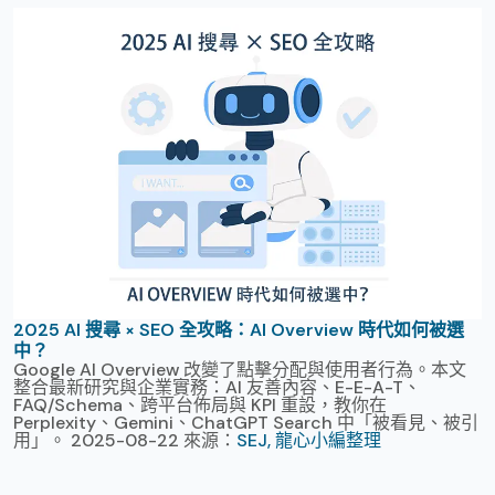
2025 AI 搜尋 × SEO 全攻略：AI Overview 時代如何被選
中？
Google AI Overview 改變了點擊分配與使用者行為。本文
整合最新研究與企業實務：AI 友善內容、E-E-A-T、
FAQ/Schema、跨平台佈局與 KPI 重設，教你在
Perplexity、Gemini、ChatGPT Search 中「被看見、被引
用」。
2025-08-22
來源：
SEJ, 龍心小編整理