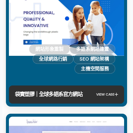
網站形象重製
多語系網站建置
全球網路行銷
SEO 網站架構
主機空間服務
袋寶塑膠｜全球多語系官方網站
VIEW CASE