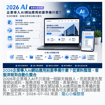
2026企業導入AI網站應用前要準備什麼？從資料整理、客
服流程到自動化整合
2026年企業導入AI不只是接一個聊天機器人，而是需要先整
理網站資料、服務流程、常見問題、表單通知、客服分流與
後台資料。本文整理企業在網站導入AI應用前應先準備的重
點，協助網站從展示型頁面升級為可支援客服、行銷與營運
的數位工具。
2026-07-02
來源：
龍心小編整理