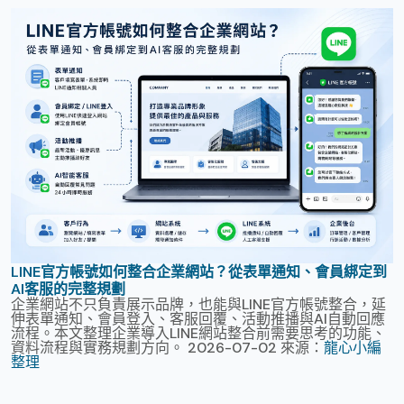
LINE官方帳號如何整合企業網站？從表單通知、會員綁定到
AI客服的完整規劃
企業網站不只負責展示品牌，也能與LINE官方帳號整合，延
伸表單通知、會員登入、客服回覆、活動推播與AI自動回應
流程。本文整理企業導入LINE網站整合前需要思考的功能、
資料流程與實務規劃方向。
2026-07-02
來源：
龍心小編
整理