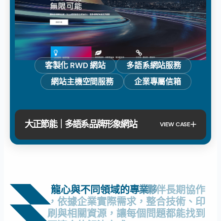
客製化 RWD 網站
多語系網站服務
網站主機空間服務
企業專屬信箱
大正節能｜多語系品牌形象網站
VIEW CASE
龍
心
與
不
同
領
域
的
專
業
夥
伴
長
期
協
作
，
依
據
企
業
實
際
需
求
，
整
合
技
術
、
印
刷
與
相
關
資
源
，
讓
每
個
問
題
都
能
找
到