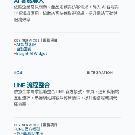
AI 客服導入
依照企業常見問題、產品服務與訪客需求，導入 AI 客服與
企業知識應用，協助訪客快速取得資訊，提升網站互動與
服務效率。
KEY SERVICES｜服務項目
+
AI 智慧客服
+
自動回覆
+
Insight AI Widget
04
INTEGRATION
LINE 流程整合
依據企業需求協助整合 LINE 官方帳號、會員、通知與網站
互動流程，串接網站與客戶經營情境，提升後續服務與營
運效率。
KEY SERVICES｜服務項目
+
LINE 官方帳號
+
會員與網站串接