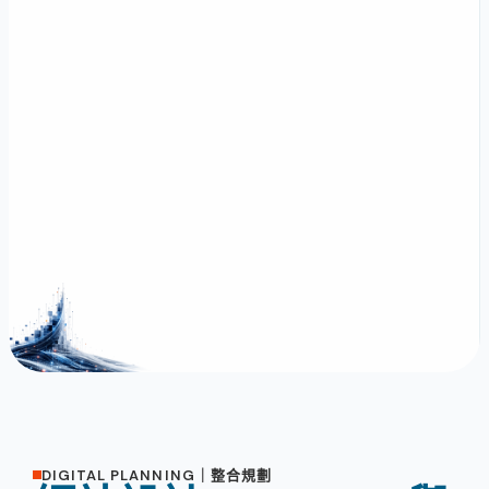
DIGITAL PLANNING｜整合規劃