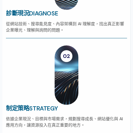
診斷現況
DIAGNOSE
從網站技術、搜尋能見度、內容架構到 AI 理解度，找出真正影響
企業曝光、理解與詢問的問題。
02
制定策略
STRATEGY
依據企業現況、目標與市場需求，規劃搜尋成長、網站優化與 AI
應用方向，讓資源投入在真正重要的地方。