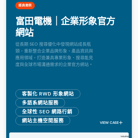
經典案例
富田電機｜企業形象官方
網站
從長期 SEO 搜尋優化中發現網站成長瓶
頸，重新整合企業品牌形象、產品資訊與
應用領域，打造兼具專業形象、搜尋能見
度與全球市場溝通需求的企業官方網站。
客製化 RWD 形象網站
多語系網站服務
全球性 SEO 網路行銷
網站主機空間服務
VIEW CASE