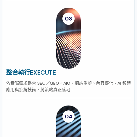
03
整合執行
EXECUTE
依實際需求整合 SEO／GEO／AIO、網站重塑、內容優化、AI 智慧
應用與系統技術，將策略真正落地。
04