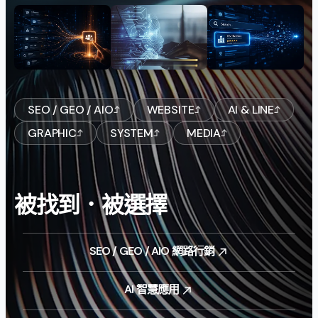
SEO / GEO / AIO
WEBSITE
AI & LINE
GRAPHIC
SYSTEM
MEDIA
被
找
到
．
被
選
擇
SEO / GEO / AIO 網路行銷
SEO / GEO / AIO 網路行銷
AI 智慧應用
AI 智慧應用