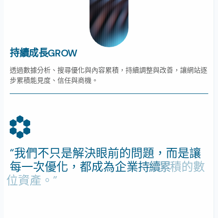
持續成長
GROW
透過數據分析、搜尋優化與內容累積，持續調整與改善，讓網站逐
步累積能見度、信任與商機。
“
我
們
不
只
是
解
決
眼
前
的
問
題
，
而
是
讓
每
一
次
優
化
，
都
成
為
企
業
持
續
累
積
的
數
位
資
產
。
”