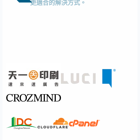
更
適
合
的
解
決
方
式
。