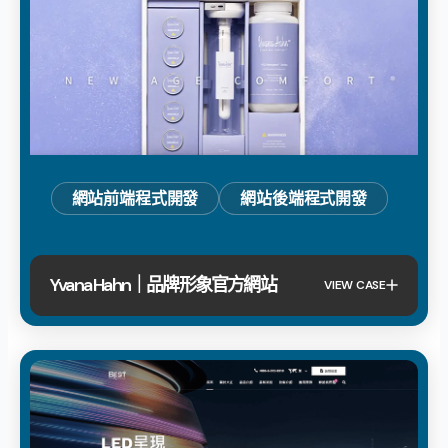
網站前端程式開發
網站後端程式開發
Yvana Hahn｜品牌形象官方網站
VIEW CASE