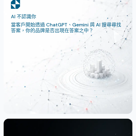
AI 不認識你
當客戶開始透過 ChatGPT、Gemini 與 AI 搜尋尋找
答案，你的品牌是否出現在答案之中？