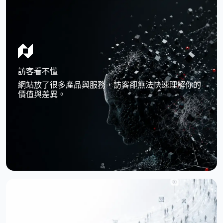
訪客看不懂
網站放了很多產品與服務，訪客卻無法快速理解你的
價值與差異。