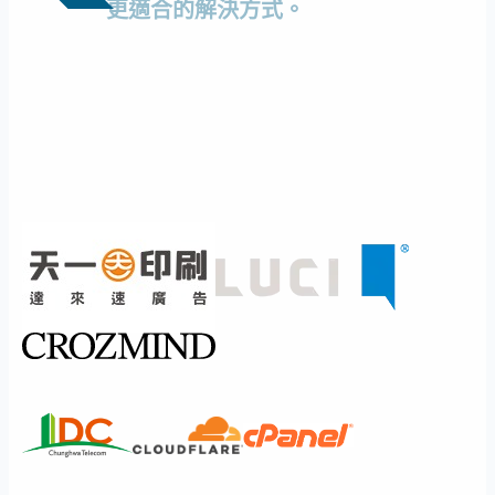
更
適
合
的
解
決
方
式
。