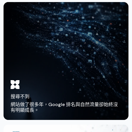
搜尋不到
網站做了很多年，Google 排名與自然流量卻始終沒
有明顯成長。