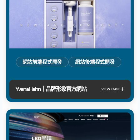
網站前端程式開發
網站後端程式開發
Yvana Hahn｜品牌形象官方網站
VIEW CASE