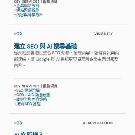
KEY SERVICES｜服務項目
+
企業網站設計
+
網站架構規劃
+
內容與轉換設計
02
VISIBILITY
建立 SEO 與 AI 搜尋基礎
從網站建置階段整合 SEO 架構、搜尋內容、語意資訊與內
部連結，讓 Google 與 AI 系統更容易理解企業主題與服務
內容。
KEY SERVICES｜服務項目
+
SEO 網站架構
+
GEO／AIO 語意規劃
+
關鍵字與內容策略
+
技術 SEO 基礎
03
AI APPLICATION