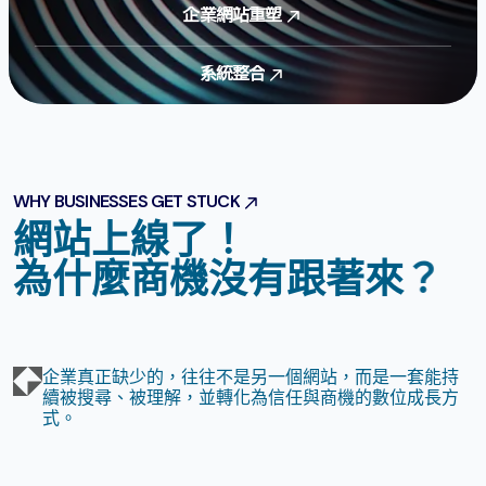
企業網站重塑
企業網站重塑
系統整合
系統整合
WHY BUSINESSES GET STUCK
WHY BUSINESSES GET STUCK
網
站
上
線
了
！
為
什
麼
商
機
沒
有
跟
著
來
？
企業真正缺少的，往往不是另一個網站，而是一套能持
續被搜尋、被理解，並轉化為信任與商機的數位成長方
式。