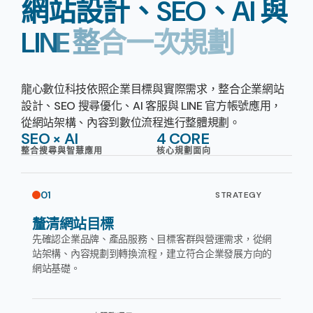
網
站
設
計
、
S
E
O
、
A
I
與
L
I
N
E
整
合
一
次
規
劃
龍心數位科技依照企業目標與實際需求，整合企業網站
設計、SEO 搜尋優化、AI 客服與 LINE 官方帳號應用，
從網站架構、內容到數位流程進行整體規劃。
SEO × AI
4 CORE
整合搜尋與智慧應用
核心規劃面向
01
STRATEGY
釐清網站目標
先確認企業品牌、產品服務、目標客群與營運需求，從網
站架構、內容規劃到轉換流程，建立符合企業發展方向的
網站基礎。