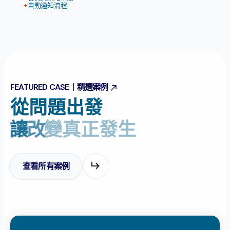
+
自動通知流程
FEATURED CASE｜精選案例
FEATURED CASE｜精選案例
從
問
題
出
發
讓
改
變
真
正
發
生
查看所有案例