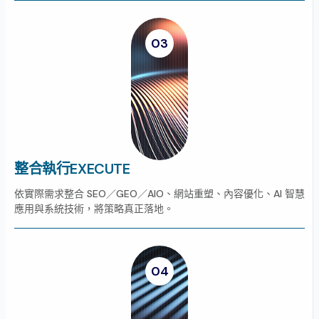
03
整合執行
EXECUTE
依實際需求整合 SEO／GEO／AIO、網站重塑、內容優化、AI 智慧
應用與系統技術，將策略真正落地。
04