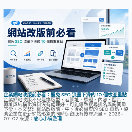
企業網站改版前必看：避免 SEO 流量下滑的 10 個檢查重點
企業網站改版不只是換版型，若網址、標題、內容、圖片、
轉址與結構化資料沒有處理好，可能導致搜尋排名與詢問量
下滑。本文整理網站改版前、中、後必檢查的 SEO 重點，協
助企業在更新網站形象的同時保留既有搜尋流量。
2026-
07-02
來源：
龍心小編整理