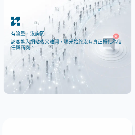
有流量，沒詢問
訪客進入網站後又離開，曝光始終沒有真正轉化為信
任與商機。